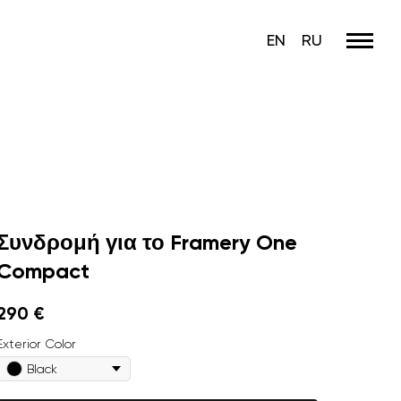
EN
RU
Framery Four
Η έξυπνη και ηχομονωμένη καμπίνα
συνεδριάσεων για 1-4 άτομα
Συνδρομή για το Framery One
Compact
290
€
Exterior Сolor
Black