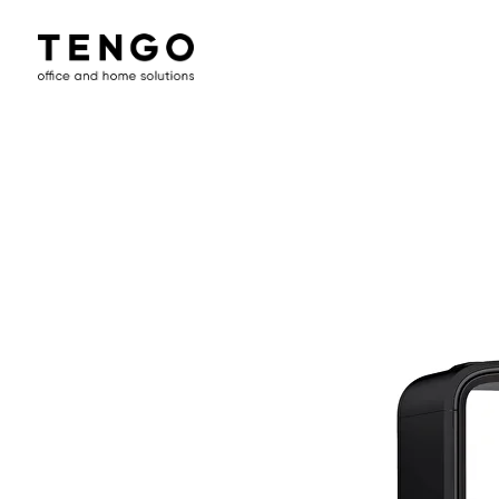
Framery One Compact
Η έξυπνη και ηχομονωμένη καμπίνα
τηλεφώνου γραφείου