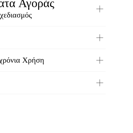
ατα Αγοράς
χεδιασμός
οχρόνια Χρήση