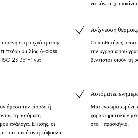
να κάνετε χειροκίνητ
Ανίχνευση θερμοκρ
μισμένη στη συχνότητα της
Οι αισθητήρες μέσα 
επιπέδου ομιλίας A-class
την υγρασία του γρα
ISO 23 351−1 για
βελτιστοποιούν τη ρ
Αυτόματες ενημερ
ουν άμεσα την είσοδο ή
Μια ενσωματωμένη σ
οντας τη αυτόματη
χαρακτηριστικών μέ
μού ανάλογα. Επίσης, οι
στο παρασκήνιο.
 με μια ματιά αν η κάψουλα