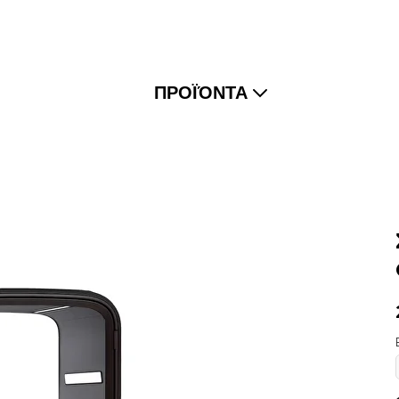
ΠΡΟΪΌΝΤΑ
Framery One
Η πιο προηγμένη ηχομονωμένη κάψουλα
γραφείου παγκοσμίως