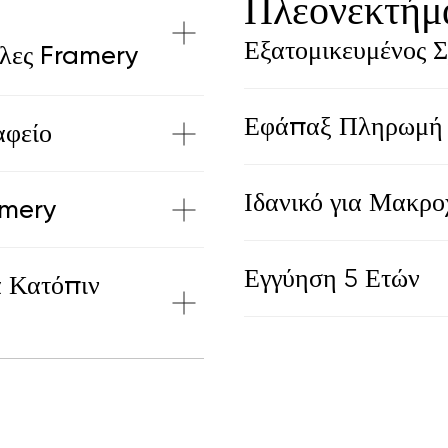
Πλεονεκτήμ
Εξατομικευμένος Σ
υλες Framery
Εφάπαξ Πληρωμή
αφείο
Ιδανικό για Μακρ
amery
Εγγύηση 5 Ετών
 Κατόπιν